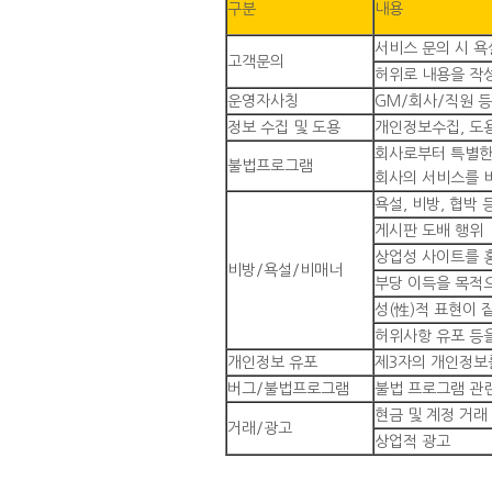
구분
내용
서비스 문의 시 
고객문의
허위로 내용을 작
운영자사칭
GM/회사/직원 등
정보 수집 및 도용
개인정보수집, 도
회사로부터 특별한
불법프로그램
회사의 서비스를 
욕설, 비방, 협박
게시판 도배 행위
상업성 사이트를 
비방/욕설/비매너
부당 이득을 목적
성(性)적 표현이 
허위사항 유포 등을
개인정보 유포
제3자의 개인정보
버그/불법프로그램
불법 프로그램 관
현금 및 계정 거래
거래/광고
상업적 광고