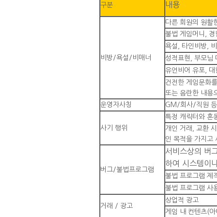
내용
구분
다른 회원의 원활
불법 게임머니, 경
욕설, 타인비방, 
비방/욕설/비매너
성적표현, 부모님 
유언비어 유포, 대
건전한 게임문화를
또는 음란한 내용으
운영자사칭
GM/회사/직원 등
특정 캐릭터와 혼동
사기 행위
개인 거래, 교환 
인 목적을 가지고 
서비스상의 버그
하여 시스템이나
버그/불법프로그램
불법 프로그램 제
불법 프로그램 사
상업적 광고
거래 / 광고
게임 내 컨텐츠(아